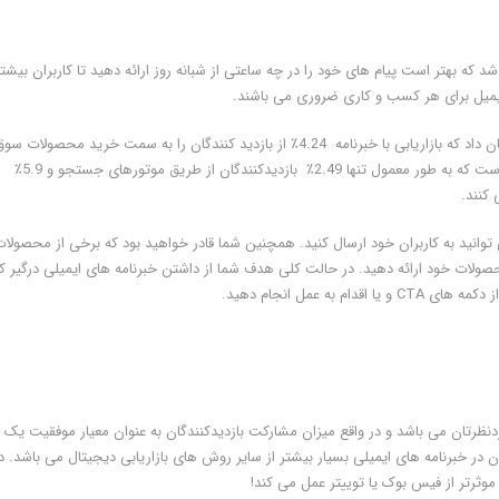
د که بهتر است پیام های خود را در چه ساعتی از شبانه روز ارائه دهید تا کاربران بیشت
ایمیل برای هر کسب و کاری ضروری می باشند.
در سال های گذشته مطالعه ای که توسط Monetate انجام شد، نشان داد که بازاریابی با خبرنامه 4.24٪ از بازدید کنندگان را به سمت خرید محصولات س
می دهد و آن ها را به کسب و کار شما جذب می کند. این در حالی است که به طور معمول تنها 2.49٪ بازدیدکنندگان از طریق موتورهای جستجو و 5.9٪
کنند.
ی توانید به کاربران خود ارسال کنید. همچنین شما قادر خواهید بود که برخی از محصولات
با محصولات خود ارائه دهید. در حالت کلی هدف شما از داشتن خبرنامه های ایمیلی درگیر 
ه عمل انجام دهید.
دنظرتان می باشد و در واقع میزان مشارکت بازدیدکنندگان به عنوان معیار موفقیت یک
در خبرنامه های ایمیلی بسیار بیشتر از سایر روش های بازاریابی دیجیتال می باشد. د