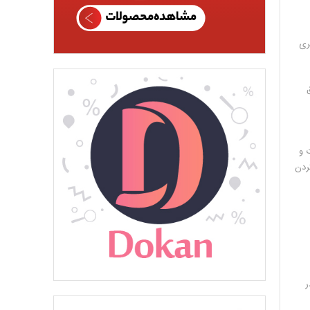
ری
وق
 و
کردن
ر