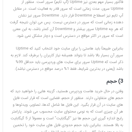
فاکتور بسیار مهم بعدی نیز Uptime (آپ تایم) سرور است. منظور از
Uptime سرور، مدت زمانی است که سرور قادر به فعالیت است. در مقابل
آپ تایم نیز اصطلاح Downtime قرار دارد. Downtime سرور نیز نشان
دهنده زمانی است که سرور در دسترس نیست. پس می توان نتیجه گرفت
که هر چه Uptime سرور بیشتر و Downtime آن کمتر باشد، به این معنی
است که سرور در اکثر مواقع در دسترس است و دچار مشکل نمی شود.
بنابراین طبیعتاً باید هاستی را برای سایت خود انتخاب کنید که Uptime
سرور آن بسیار بالا باشد تا بتواند همیشه نیاز کاربران را برطرف کند. لازم به
ذکر است که Uptime سرور برای سایت های وردپرسی باید حداقل 99%
باشد (یعنی در بدترین شرایط، فقط 1% درصد مواقع در دسترس نباشد).
3) حجم
وقتی در حال خرید هاست وردپرس هستید، گزینه هایی را خواهید دید که
حجم های متفاوتی دارند. منظور از حجم، فضایی است که قرار است فایل
های سایت در آن قرار بگیرد. این فایل ها شامل کدها، تصاویر، ویدئوها و
هر آن چیزی است که به نوعی محتوای سایت محسوب می شوند. پارامتر
رایج اندازه گیری این حجم ها نیز “گیگابایت” است و معمولاً از 5 گیگابایت
به بالا هستند. بنابراین باید حجم حدودی فایل های سایت خود را تخمین
بزنید و بعد مقدار کافی را برای سایت خود انتخاب کنید.