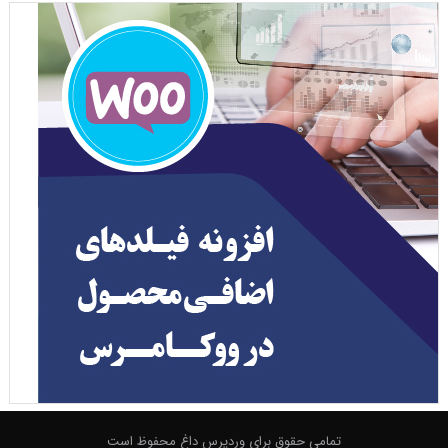
تمامی حقوق برای وردپرس داغ محفوظ است