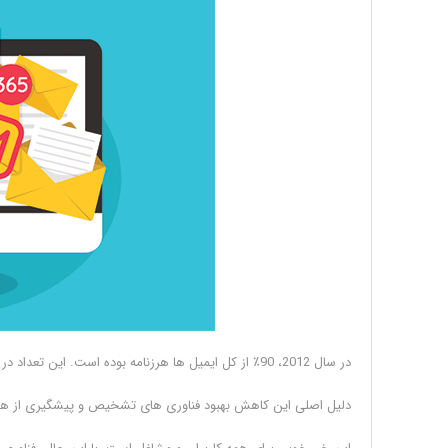
در سال 2012، 90٪ از کل ایمیل ها هرزنامه بوده است. این تعداد در پایان سال 2018 به 58 درصد کاهش یافت.
دلیل اصلی این کاهش بهبود فناوری های تشخیص و پیشگیری از هرزنا