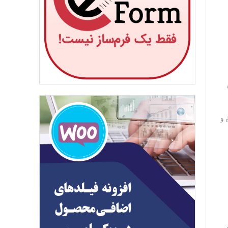
رش تحقیق و
،