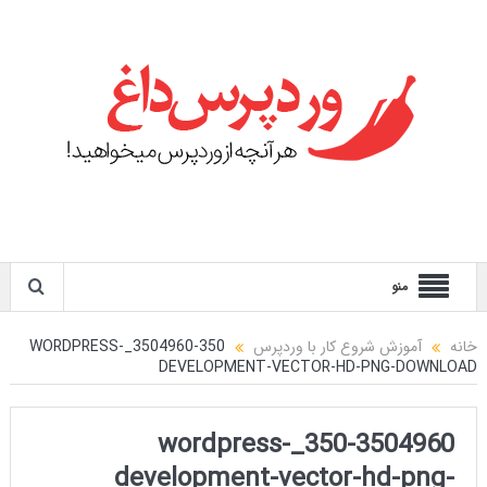
منو
خانه
آموزش شروع کار با وردپرس
350-3504960_WORDPRESS-
DEVELOPMENT-VECTOR-HD-PNG-DOWNLOAD
350-3504960_wordpress-
development-vector-hd-png-