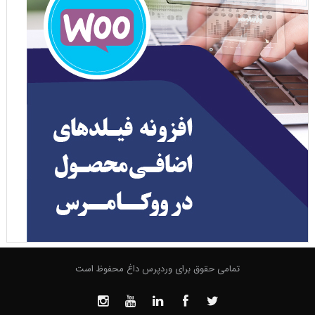
تمامی حقوق برای وردپرس داغ محفوظ است