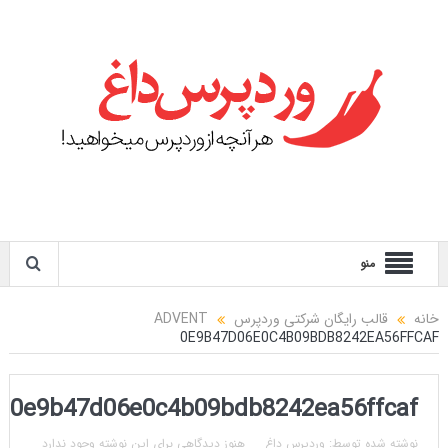
منو
خانه
قالب رایگان شرکتی وردپرس ADVENT
0E9B47D06E0C4B09BDB8242EA56FFCAF
0e9b47d06e0c4b09bdb8242ea56ffcaf
نوشته شده توسط:
وردپرس داغ
هنوز دیدگاهی برای این نوشته وجود ندارد