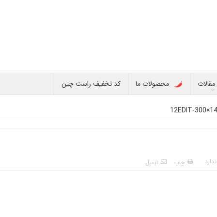
مقالات
محصولات ما
کد تخفیف راست چین
12EDIT-300×1
دارد
چاپ
ایمیل