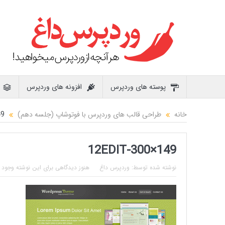
پوسته های وردپرس
افزونه های وردپرس
خانه
طراحی قالب های وردپرس با فوتوشاپ (جلسه دهم)
49
12EDIT-300×149
نوشته شده توسط:
وردپرس داغ
هنوز دیدگاهی برای این نوشته وجود ن