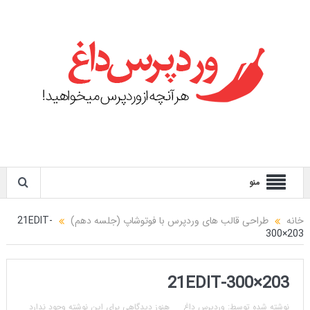
منو
خانه
طراحی قالب های وردپرس با فوتوشاپ (جلسه دهم)
21EDIT-
300×203
21EDIT-300×203
نوشته شده توسط:
وردپرس داغ
هنوز دیدگاهی برای این نوشته وجود ندارد