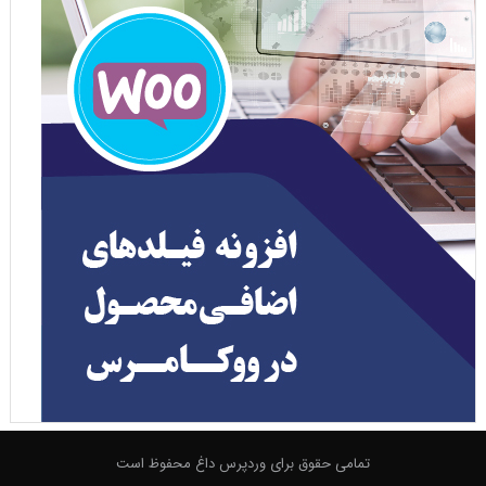
تمامی حقوق برای وردپرس داغ محفوظ است