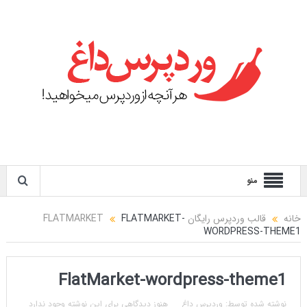
منو
خانه
قالب وردپرس رایگان FLATMARKET
FLATMARKET-
WORDPRESS-THEME1
FlatMarket-wordpress-theme1
نوشته شده توسط:
وردپرس داغ
هنوز دیدگاهی برای این نوشته وجود ندارد