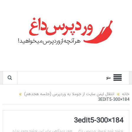
منو
خانه
انتقال ایمن سایت از جوملا به وردپرس (جلسه هجدهم)
3EDIT5-300×184
3edit5-300×184
نوشته شده توسط:
وردپرس داغ
هنوز دیدگاهی برای این نوشته وجود ندارد