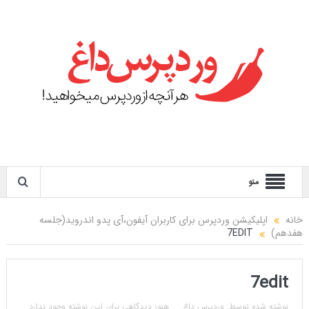
منو
خانه
اپلیکیشن وردپرس برای کاربران آیفون،آی پدو اندروید(جلسه
هفدهم)
7EDIT
7edit
نوشته شده توسط:
وردپرس داغ
هنوز دیدگاهی برای این نوشته وجود ندارد