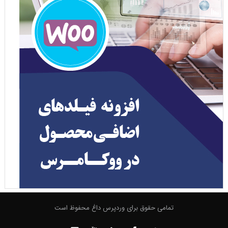
تمامی حقوق برای وردپرس داغ محفوظ است