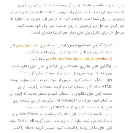
پس از خرید دامنه و هاست زمان آن رسیده است که وردپرس را روی
هاست خودتان نصب کنید. خیلی از سرویس دهنده ها به صورت پیشفرض
وردپرس را برای شما نصب خواهند کرد، اما در غیر این صورت می توانید با
طی کردن مراحل زیر وردپرس را روی هاست سی پنل خود نصب کنید.
مراحل کار برای کنترل پنل های دیگر هم تقریبا یکسان است.
دانلود آخرین نسخه وردپرس:
اولین مرحله برای
نصب وردپرس
این
است که این نرم افزار را دانلود کنید. برای دانلود به آدرس
(
https://wordpress.org/download/
) مراجعه کنید.
بارگذاری فایل ها روی هاست:
برای بارگذاری فایل های دانلود شده
روی هاست، وارد سی پنل شوید و از صفحه اصلی گزینه File
Manager را انتخاب کنید. سپس از نمودار درختی کنار سایت پوشه
Public_HTML را انتخاب کرده و گزینه Upload را بزنید. از این
صفحه فایل های دانلودی را انتخاب کنید و منتظر بمانید که آپلود آن
ها تمام شود. دوباره به File Manager برگردید. از این صفحه روی
فایل راست کلیک کنید و گزینه Extract را انتخاب نمایید.
پس از اکسترکت کردن فایل ها، یک پوشه با نام WordPress برای
شما ایجاد می شود. وارد آن شوید و با لمس گزینه Select All تمام
فایل های داخل پوشه را انتخاب کنید. سپس گزینه Move را لمس